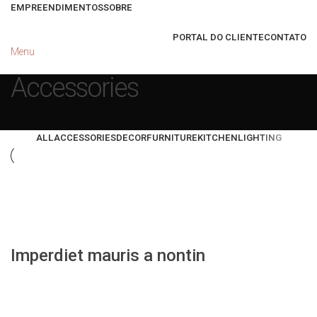
EMPREENDIMENTOS
SOBRE
PORTAL DO CLIENTE
CONTATO
Menu
Accessories
ALL
ACCESSORIES
DECOR
FURNITURE
KITCHEN
LIGHTING
Accessories
Imperdiet mauris a nontin