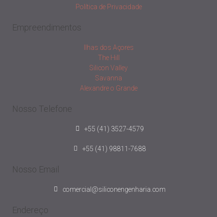
Política de Privacidade
Empreendimentos
Ilhas dos Açores
The Hill
Silicon Valley
Savanna
Alexandre o Grande
Nosso Telefone
+55 (41) 3527-4579
+55 (41) 98811-7688
Nosso Email
comercial@siliconengenharia.com
Endereço